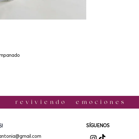
campanado
r e v i v i e n d o e m o c i o n e s
​SÍGUENOS
!
.antonia@gmail.com