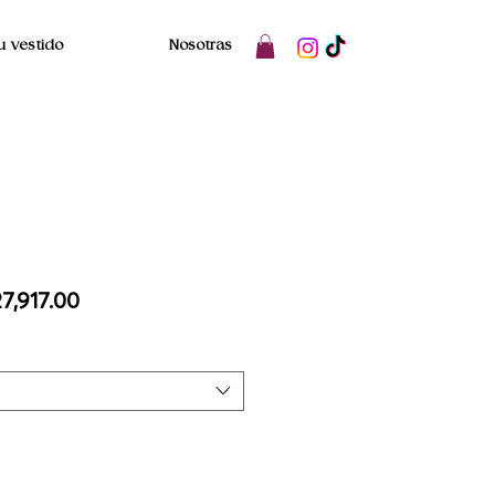
u vestido
Nosotras
ecio
Precio
7,917.00
de
oferta