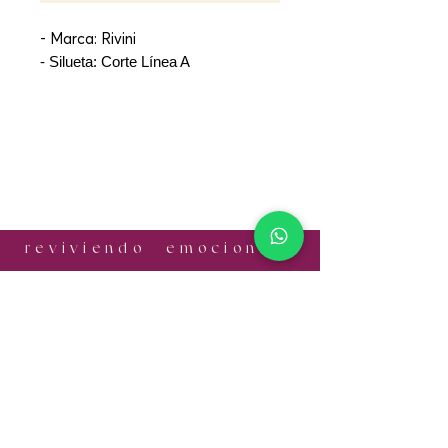
- Marca: Rivini
- Silueta: Corte Línea A
r e v i v i e n d o e m o c i o n e s
¡CONTÁCTANOS!
Email:
informes.antonia@gmail.com
Cel:
+52 56 1056 7524