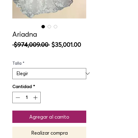
Ariadna
Precio
Precio
 $974,009.00 
$35,001.00
de
oferta
Talla
*
Cantidad
*
Agregar al carrito
Realizar compra