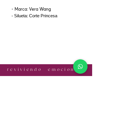
- Marca: Vera Wang
- Silueta: Corte Princesa
r e v i v i e n d o e m o c i o n e s
¡CONTÁCTANOS!
Email:
informes.antonia@gmail.com
Cel:
+52 56 1056 7524