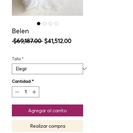
Belen
Precio
Precio
 $69,187.00 
$41,512.00
de
oferta
Talla
*
Cantidad
*
Agregar al carrito
Realizar compra