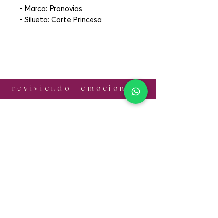
- Marca: Pronovias
- Silueta: Corte Princesa
r e v i v i e n d o e m o c i o n e s
¡CONTÁCTANOS!
Email:
informes.antonia@gmail.com
Cel:
+52 56 1056 7524
​SÍGUENOS