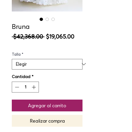
Bruna
Precio
Precio
 $42,368.00 
$19,065.00
de
oferta
Talla
*
Cantidad
*
Agregar al carrito
Realizar compra