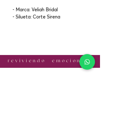
- Marca: Veliah Bridal
- Silueta: Corte Sirena
r e v i v i e n d o e m o c i o n e s
¡CONTÁCTANOS!
Email:
informes.antonia@gmail.com
Cel:
+52 56 1056 7524
​SÍGUENOS