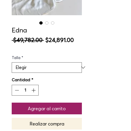
Edna
Precio
Precio
 $49,782.00 
$24,891.00
de
oferta
Talla
*
Cantidad
*
Agregar al carrito
Realizar compra