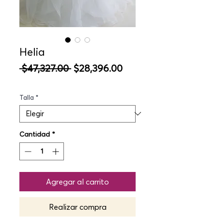
Helia
Precio
Precio
 $47,327.00 
$28,396.00
de
oferta
Talla
*
Cantidad
*
Agregar al carrito
Realizar compra