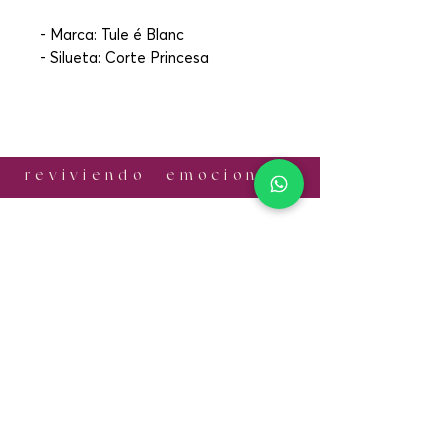
- Marca: Tule é Blanc
- Silueta: Corte Princesa
r e v i v i e n d o e m o c i o n e s
¡CONTÁCTANOS!
Email:
informes.antonia@gmail.com
Cel:
+52 56 1056 7524
​SÍGUENOS
Preguntas Frecuentes