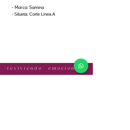
- Marca: Samina
- Silueta: Corte Línea A
r e v i v i e n d o e m o c i o n e s
¡CONTÁCTANOS!
Email:
informes.antonia@gmail.com
Cel:
+52 56 1056 7524
​SÍGUENOS