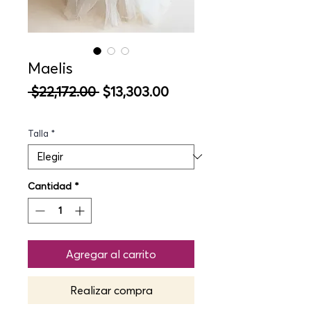
Maelis
Precio
Precio
 $22,172.00 
$13,303.00
de
oferta
Talla
*
Cantidad
*
Agregar al carrito
Realizar compra