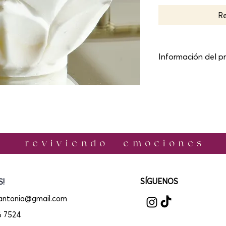
Re
Información del p
Detalles del produ
agregar más infor
como su tamaño, m
uso y mantenimien
espacio para expli
de tu producto. A
r e v i v i e n d o e m o c i o n e s
saber lo que van a
así que proporcio
para que puedan 
​SÍGUENOS
!
confianza.
.antonia@gmail.com
56 7524