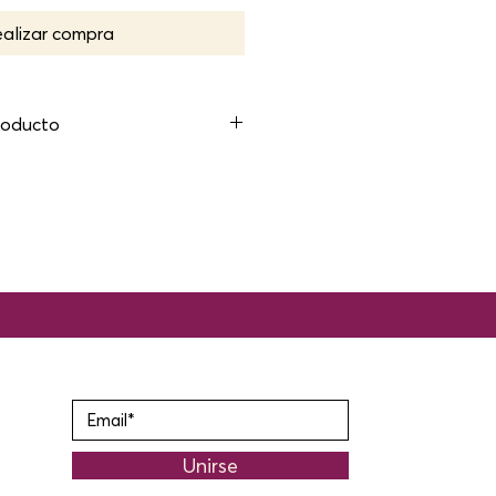
alizar compra
roducto
cto. Es el lugar ideal para
mación sobre tu producto
ateriales, instrucciones de
to. También es un buen
car las ventajas y beneficios
 los compradores les gusta
 recibir antes de comprarlo,
na toda la información posible
comprar con seguridad y
Unirse