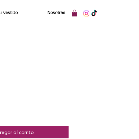
u vestido
Nosotras
io
regar al carrito