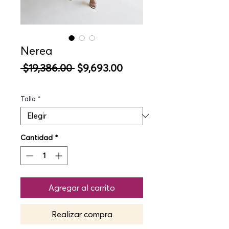
Nerea
Precio
Precio
 $19,386.00 
$9,693.00
de
oferta
Talla
*
Cantidad
*
Agregar al carrito
Realizar compra