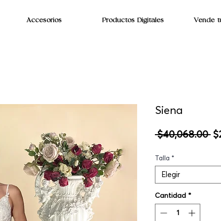
Accesorios
Productos Digitales
Vende t
Siena
Pr
 $40,068.00 
$
Talla
*
Elegir
Cantidad
*