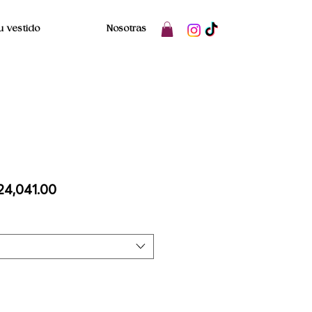
u vestido
Nosotras
ecio
Precio
24,041.00
de
oferta