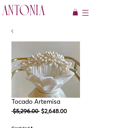
ANTONIA
Tocado Artemisa
Precio
Precio
 $5,296.00 
$2,648.00
de
oferta