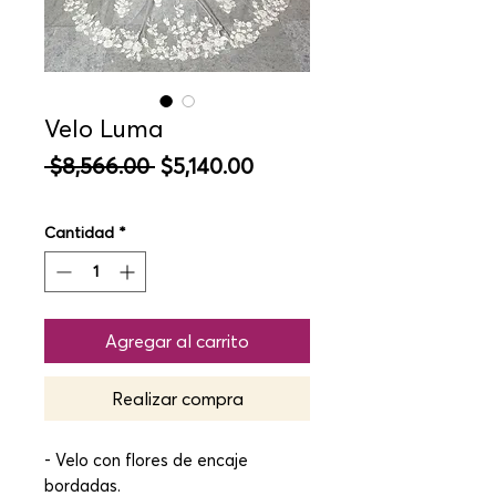
Velo Luma
Precio
Precio
 $8,566.00 
$5,140.00
de
oferta
Cantidad
*
Agregar al carrito
Realizar compra
- Velo con flores de encaje
bordadas.