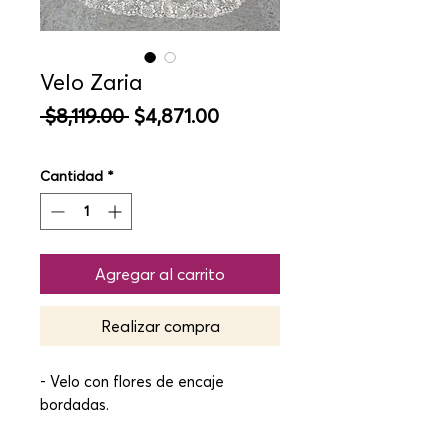
Velo Zaria
Precio
Precio
 $8,119.00 
$4,871.00
de
oferta
Cantidad
*
Agregar al carrito
Realizar compra
- Velo con flores de encaje
bordadas.