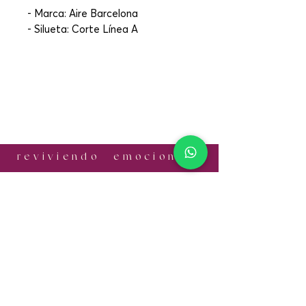
- Marca: Aire Barcelona
- Silueta: Corte Línea A
r e v i v i e n d o e m o c i o n e s
¡CONTÁCTANOS!
Email:
informes.antonia@gmail.com
Cel:
+52 56 1056 7524
​SÍGUENOS