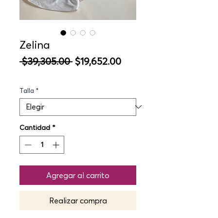
Zelina
Precio
Precio
 $39,305.00 
$19,652.00
de
oferta
Talla
*
Cantidad
*
Agregar al carrito
Realizar compra