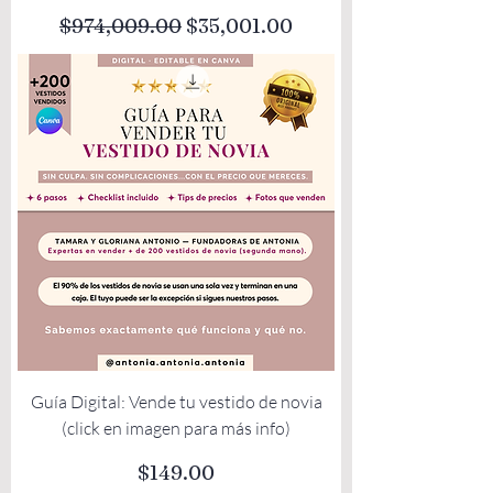
Precio
Precio de oferta
$974,009.00
$35,001.00
Guía Digital: Vende tu vestido de novia
(click en imagen para más info)
Precio
$149.00