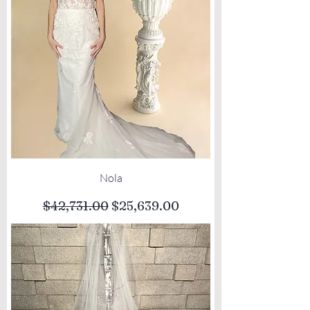
Nola
Precio
Precio de oferta
$42,731.00
$25,639.00