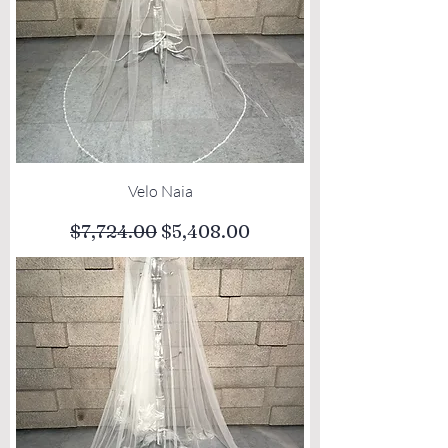
Velo Naia
Precio
Precio de oferta
$7,724.00
$5,408.00