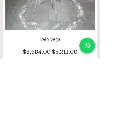
Velo Vega
Precio
Precio de oferta
$8,684.00
$5,211.00