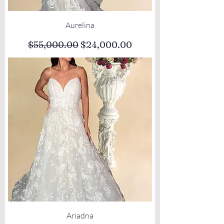
Aurelina
Precio
Precio de oferta
$55,000.00
$24,000.00
Ariadna