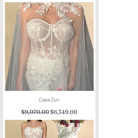
Capa Zuri
Precio
Precio de oferta
$9,070.00
$6,349.00